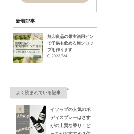
新着記事
無印良品の果実酒用ビン
で子供も飲める梅シロッ
プを作ります
2023/6/4
よく読まれている記事
イソップの人気のボ
1
ディスプレーはさす
がの上質な香り！ど
っちがおすすめ？使