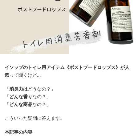
イソップのトイレ用アイテム《ポストプードロップス》が人
気
って聞くけど…
「
消臭力は
どうなの？」
「
どんな香り
なの？」
「
どんな商品
なの？」
こういった疑問に答えます。
本記事の内容