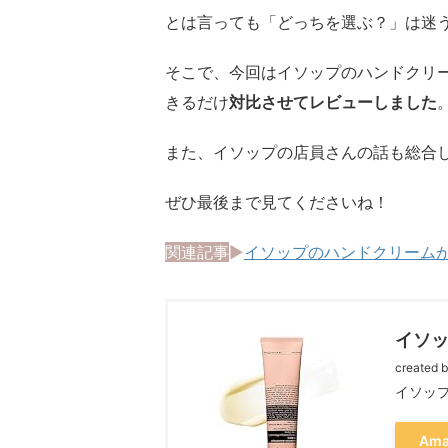
とは言っても「どっちを選ぶ？」は迷
そこで、今回はイソップのハンドクリ
きるだけ
対比させてレビューしました
また、イソップの店員さんの話も総合
ぜひ最後まで見てくださいね！
関連記事
▶︎
イソップのハンドクリーム
イソ
created 
イソッ
Am