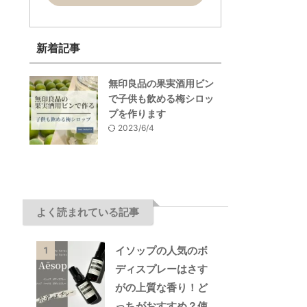
新着記事
無印良品の果実酒用ビン
で子供も飲める梅シロッ
プを作ります
2023/6/4
よく読まれている記事
イソップの人気のボ
1
ディスプレーはさす
がの上質な香り！ど
っちがおすすめ？使