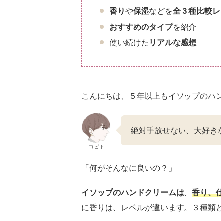
香り
や
保湿
などを
全３種比較レ
おすすめ
の
タイプ
を紹介
使い続けた
リアルな感想
こんにちは、５年以上もイソップのハ
絶対手放せない、大好き
コビト
「何がそんなに良いの？」
イソップのハンドクリームは
、
香り、
に香りは、レベルが違います。３種類