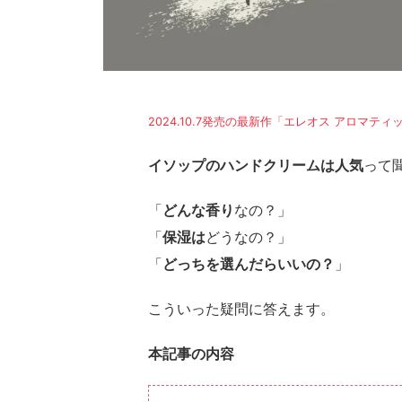
2024.10.7発売の最新作「エレオス アロ
イソップのハンドクリームは人気
って
「
どんな香り
なの？」
「
保湿は
どうなの？」
「
どっちを選んだらいいの？
」
こういった疑問に答えます。
本記事の内容