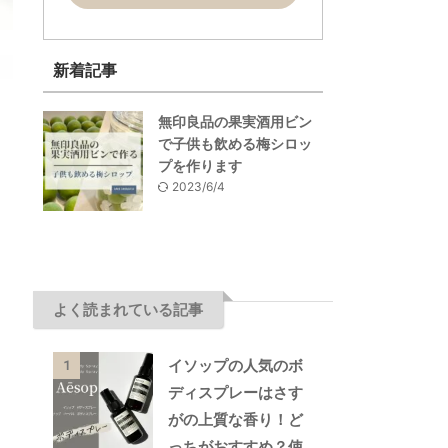
新着記事
無印良品の果実酒用ビン
で子供も飲める梅シロッ
プを作ります
2023/6/4
よく読まれている記事
イソップの人気のボ
1
ディスプレーはさす
がの上質な香り！ど
っちがおすすめ？使