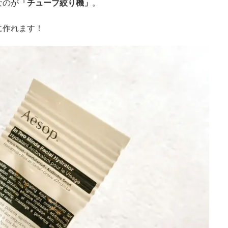
なのが
「チューブ絞り機」
。
に作れます！