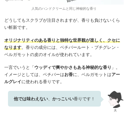
人気のハンドクリームと同じ神秘的な香り
どうしてもスクラブが注目されますが、香りも負けないくら
い斬新です。
オリジナリティ
のある香りと
独特な世界観
が楽しく、クセに
なります
。香りの成分には、ベチバールート・プチグレン・
ベルガモットの皮のオイルが使われています。
一言でいうと「
ウッディで爽やかさもある神秘的な香り
」。
イメージとしては、ベチバーは
お香
に、ベルガモットは
アー
ルグレイ
に使われる香りです。
他では味わえない
、
かっこいい
香りです！
夫