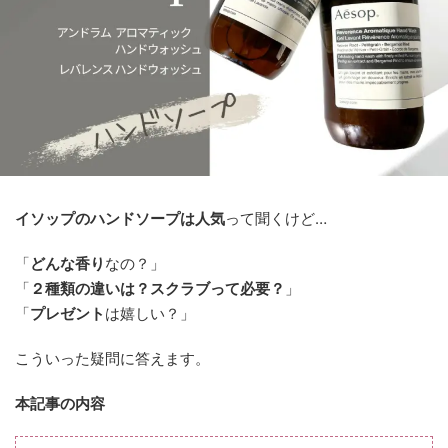
イソップのハンドソープは人気
って聞くけど…
「
どんな香り
なの？」
「
２種類の違いは？スクラブって必要？
」
「
プレゼント
は嬉しい？」
こういった疑問に答えます。
本記事の内容