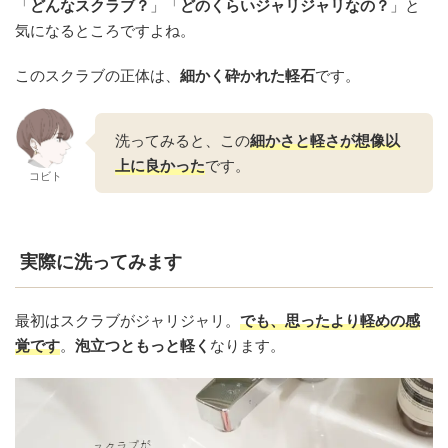
「
どんなスクラブ？
」「
どのくらいジャリジャリなの？
」と
気になるところですよね。
このスクラブの正体は、
細かく砕かれた軽石
です。
洗ってみると、この
細かさと軽さが想像以
上に良かった
です。
コビト
実際に洗ってみます
最初はスクラブがジャリジャリ。
でも、
思ったより軽めの感
覚です
。
泡立つともっと軽く
なります。