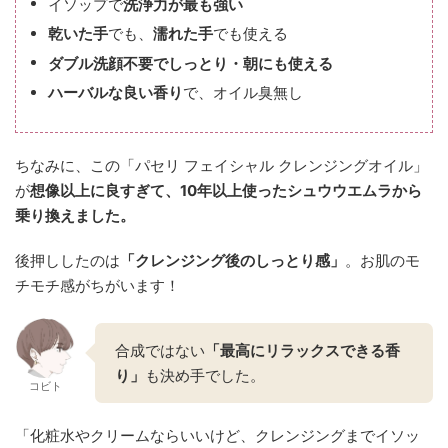
イソップで
洗浄力が最も強い
乾いた手
でも、
濡れた手
でも使える
ダブル洗顔不要でしっとり・朝にも使える
ハーバルな良い香り
で、オイル臭無し
ちなみに、この「パセリ フェイシャル クレンジングオイル」
が
想像以上に良すぎて、10年以上使ったシュウウエムラから
乗り換えました。
後押ししたのは
「クレンジング後のしっとり感」
。お肌のモ
チモチ感がちがいます！
合成ではない
「最高にリラックスできる香
り」
も決め手でした。
コビト
「化粧水やクリームならいいけど、クレンジングまでイソッ