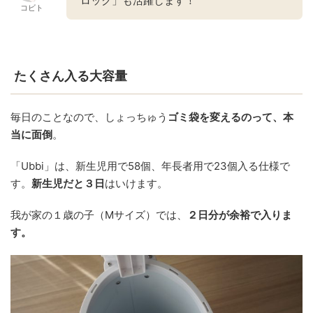
ロック」も活躍します！
コビト
たくさん入る大容量
毎日のことなので、しょっちゅう
ゴミ袋を変えるのって、本
当に面倒
。
「Ubbi」は、新生児用で58個、年長者用で23個入る仕様で
す。
新生児だと３日
はいけます。
我が家の１歳の子（Mサイズ）では、
２日分が余裕で入りま
す。