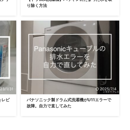
り除く方法
23/1/31
2025/7/4
をレビ
パナソニック製ドラム式洗濯機がU11エラーで
故障。自力で直してみた