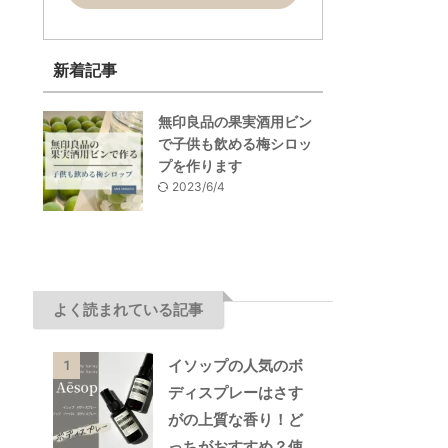
新着記事
無印良品の果実酒用ビン
で子供も飲める梅シロッ
プを作ります
2023/6/4
よく読まれている記事
イソップの人気のボ
1
ディスプレーはさす
がの上質な香り！ど
っちがおすすめ？使