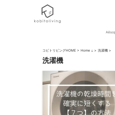
Aēso
コビトリビングHOME
>
Home ⌂
>
洗濯機
>
洗濯機