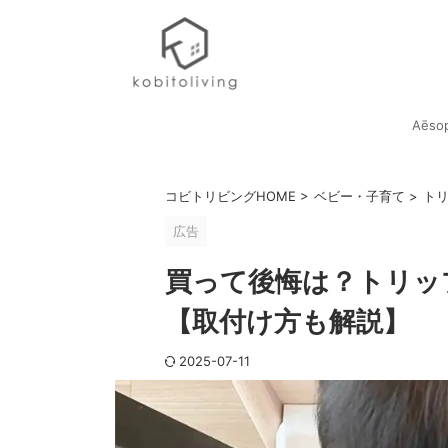
Aēso
コビトリビングHOME
>
ベビー・子育て
>
ト
広告
買って後悔は？トリッ
【取付け方も解説】
2025-07-11