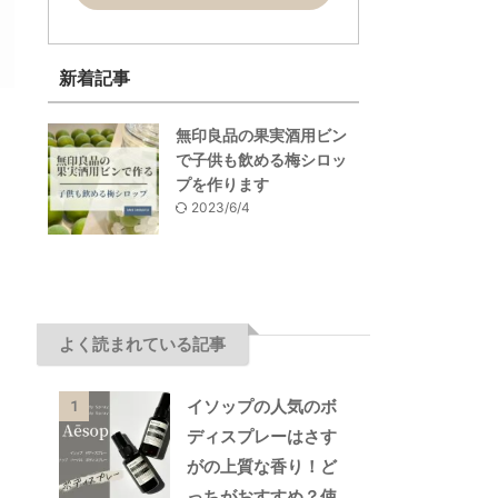
新着記事
無印良品の果実酒用ビン
で子供も飲める梅シロッ
プを作ります
2023/6/4
よく読まれている記事
イソップの人気のボ
1
ディスプレーはさす
がの上質な香り！ど
っちがおすすめ？使